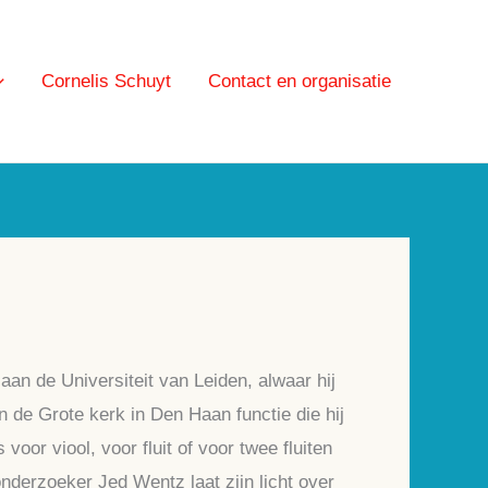
Cornelis Schuyt
Contact en organisatie
an de Universiteit van Leiden, alwaar hij
n de Grote kerk in Den Haan functie die hij
oor viool, voor fluit of voor twee fluiten
nderzoeker Jed Wentz laat zijn licht over