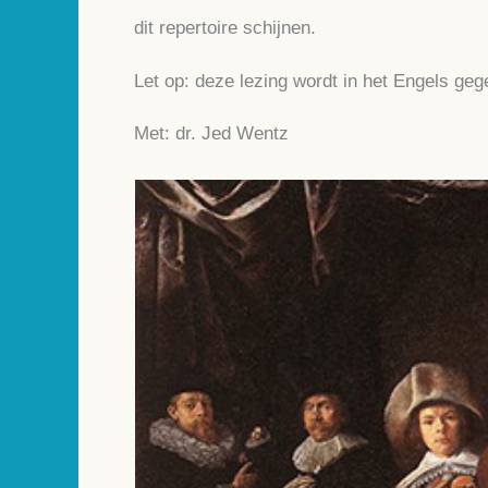
dit repertoire schijnen.
Let op: deze lezing wordt in het Engels geg
Met: dr. Jed Wentz