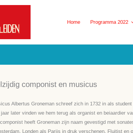
Home
Programma 2022
lzijdig componist en musicus
us Albertus Groneman schreef zich in 1732 in als student a
 jaar later vinden we hem terug als organist en beiaardier va
s componist heeft Groneman zijn naam gevestigd met sonates v
terdam, Londen als Parijs in druk verschenen. Fluitist en o