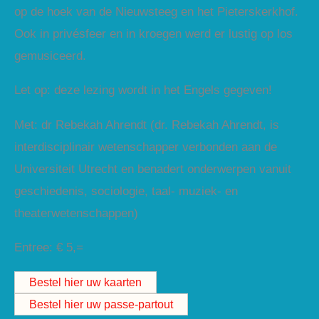
op de hoek van de Nieuwsteeg en het Pieterskerkhof.
Ook in privésfeer en in kroegen werd er lustig op los
gemusiceerd.
Let op: deze lezing wordt in het Engels gegeven!
Met: dr Rebekah Ahrendt (dr. Rebekah Ahrendt, is
interdisciplinair wetenschapper verbonden aan de
Universiteit Utrecht en benadert onderwerpen vanuit
geschiedenis, sociologie, taal- muziek- en
theaterwetenschappen)
Entree: € 5,=
Bestel hier uw kaarten
Bestel hier uw passe-partout